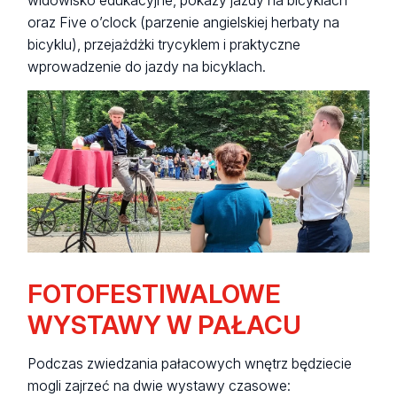
widowisko edukacyjne, pokazy jazdy na bicyklach
oraz Five o’clock (parzenie angielskiej herbaty na
bicyklu), przejażdżki trycyklem i praktyczne
wprowadzenie do jazdy na bicyklach.
FOTOFESTIWALOWE
WYSTAWY W PAŁACU
Podczas zwiedzania pałacowych wnętrz będziecie
mogli zajrzeć na dwie wystawy czasowe: