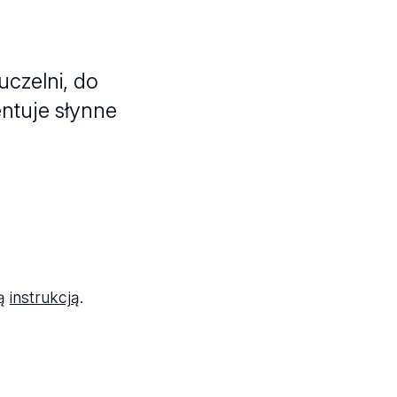
czelni, do
ntuje słynne
tą
instrukcją
.