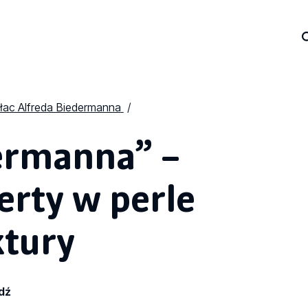
łac Alfreda Biedermanna
ermanna” –
rty w perle
ktury
dź