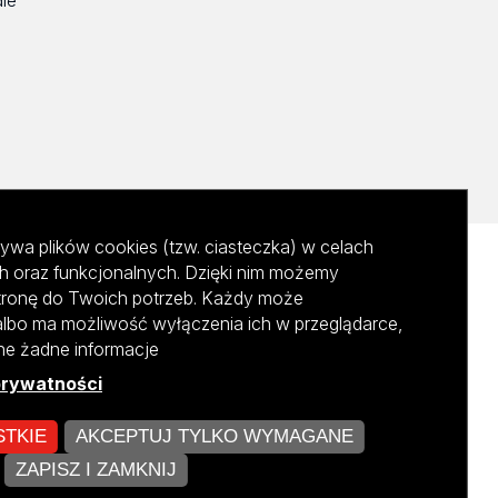
dle
ywa plików cookies (tzw. ciasteczka) w celach
h oraz funkcjonalnych. Dzięki nim możemy
tronę do Twoich potrzeb. Każdy może
albo ma możliwość wyłączenia ich w przeglądarce,
ane żadne informacje
prywatności
STKIE
AKCEPTUJ TYLKO WYMAGANE
kursu NCBR
ZAPISZ I ZAMKNIJ
ZARZĄDZAJ COOKIES