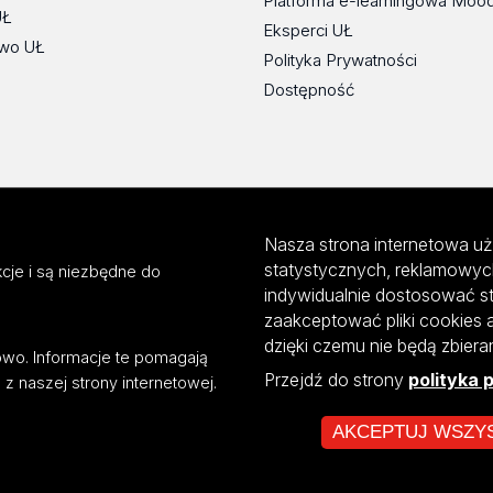
Platforma e-learningowa Moo
UŁ
Eksperci UŁ
wo UŁ
Polityka Prywatności
Dostępność
Nasza strona internetowa uż
statystycznych, reklamowyc
cje i są niezbędne do
indywidualnie dostosować s
zaakceptować pliki cookies 
dzięki czemu nie będą zbier
mowo. Informacje te pomagają
Przejdź do strony
polityka 
z naszej strony internetowej.
AKCEPTUJ WSZY
ultiportalu UŁ współfinansowany z funduszy Unii Europejskiej w ramach kon