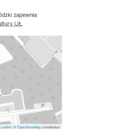
ódzki zapewnia
ultury UŁ
.
Leaflet
| ©
OpenStreetMap
contributors