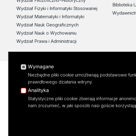
Wydział Filozoficzno-Historyczny
Biblioteka 
Wydział Fizyki i Informatyki Stosowanej
Wydawnict
Wydział Matematyki i Informatyki
Wydział Nauk Geograficznych
Wydział Nauk o Wychowaniu
Wydział Prawa i Administracji
Wymagane
Niezbędne pliki cookie umożliwiają podstawowe funk
prawidłowego działania witryny.
Analityka
Statystyczne pliki cookie zbierają informacje anoni
nam zrozumieć, w jaki sposób nasi goście korzystają 
Projekt M