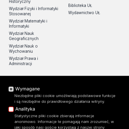
Historyczny
Biblioteka UŁ
Wydział Fizyki i Informatyki
Wydawnictwo UŁ
Stosowanej
Wydział Matematyki i
Informatyki
Wydział Nauk
Geograficznych
Wydział Nauk o
Wychowaniu
Wydział Prawa i
Administracji
Na skróty
Poczta UŁ
Wymagane
USOSWeb
Niezbędne pliki cookie umożliwiają podstawowe funkcje
i są niezbędne do prawidłowego działania witryny.
Portal Pracowniczy
Analityka
Baza Aktów Własnych
Statystyczne pliki cookie zbierają informacje
Platforma e-learningowa
Moodle
anonimowo. Informacje te pomagają nam zrozumieć, w
jaki sposób nasi goście korzystają z naszej strony
Eksperci UŁ